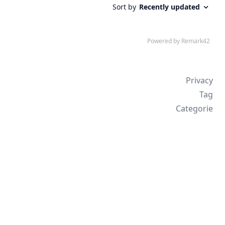
Privacy
Tag
Categorie
Sitemap
Feed (IT)
Feed (EN)
↑
Repo
Stats
© 2026 HyperTesto
Creato con
Hugo
&
Congo